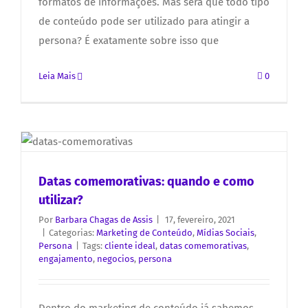
formatos de informações. Mas será que todo tipo
de conteúdo pode ser utilizado para atingir a
persona? É exatamente sobre isso que
Leia Mais
0
Datas comemorativas: quando e como
utilizar?
Por
Barbara Chagas de Assis
|
17, fevereiro, 2021
|
Categorias:
Marketing de Conteúdo
,
Mídias Sociais
,
Persona
|
Tags:
cliente ideal
,
datas comemorativas
,
engajamento
,
negocios
,
persona